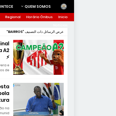
ONTECE
QUEM SOMOS
Regional
Horário Ônibus
Inicio
Notícias
BAIRROS
عرض الرسائل ذات التصنيف
inal
⚡
vera e
os de…
esta
pela
tura
são na
unid…