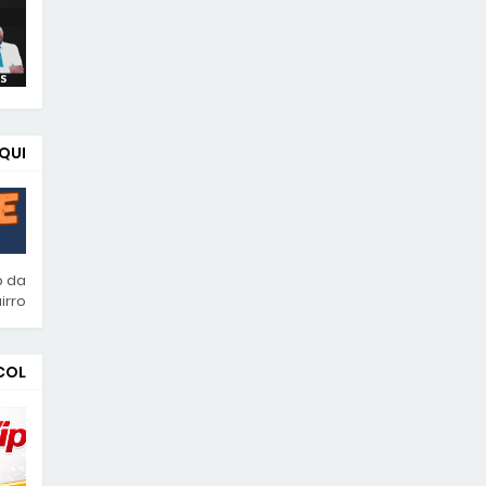
UI!
p da
rro!
COL