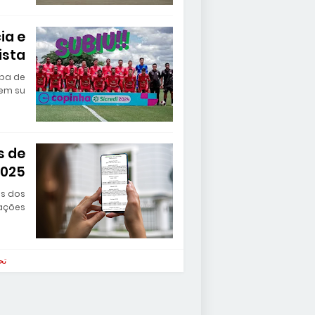
ia e
ista
aba de
em su…
s de
2025
as dos
ações…
تح