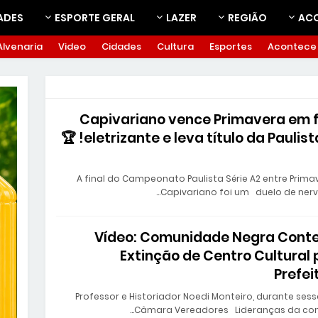
ADES
ESPORTE GERAL
LAZER
REGIÃO
AC
Alvenaria
Video
Cidades
Cultura
Esportes
Acontece
Capivariano vence Primavera em f
eletrizante e leva título da Paulista A2! 🏆
A final do Campeonato Paulista Série A2 entre Prima
Capivariano foi um duelo de nerv
Vídeo: Comunidade Negra Cont
Extinção de Centro Cultural 
Prefei
Professor e Historiador Noedi Monteiro, durante ses
Câmara Vereadores Lideranças da com