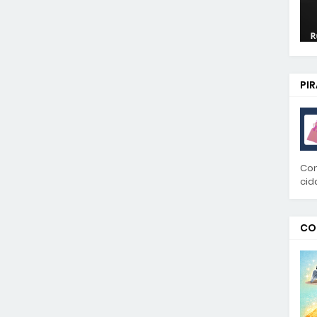
PI
Con
cid
CO