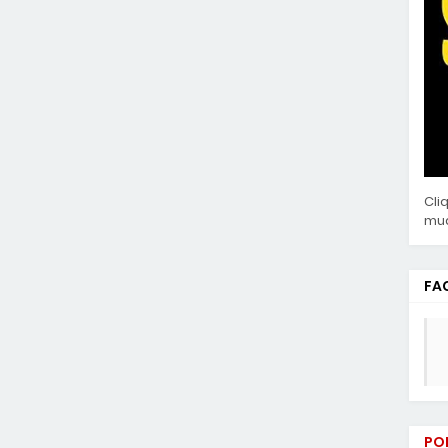
Cli
mud
FA
PO