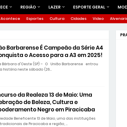
ECE
REGIÃO
LAZER
ESPORTE GERAL
MOD
Acontece
Esportes
Cultura
Cidades
Video
Alvenari
PRA
ão Barbarense É Campeão da Série A4
onquista o Acesso para a A3 em 2025!
 Bárbara d'Oeste (SP) – O União Barbarense entrou
a história neste sábado (26…
curso da Realeza 13 de Maio: Uma
ebração de Beleza, Cultura e
oderamento Negro em Piracicaba
iedade Beneficente 13 de Maio, uma das instituições
tradicionais de Piracicaba e região, …