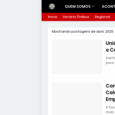
QUEM SOMOS
ACONT
Inicio
Horário Ônibus
Regional
Notícias
Mostrando postagens de abril, 2025
Uni
e C
Santa
para 
Con
Cel
Emp
A Soc
mais 