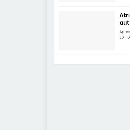
Atr
aut
Apres
20 Di