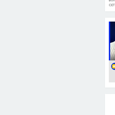
Bom
CET