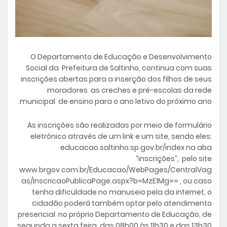
O Departamento de Educação e Desenvolvimento
Social da Prefeitura de Saltinho, continua com suas
inscrições abertas para a inserção dos filhos de seus
moradores as creches e pré-escolas da rede
municipal de ensino para o ano letivo do próximo ano.
As inscrições são realizadas por meio de formulário
eletrônico através de um link e um site, sendo eles:
educacao.saltinho.sp.gov.br/index na aba
“inscrições”, pelo site
www.brgov.com.br/Educacao/WebPages/CentralVag
as/InscricaoPublicaPage.aspx?b=MzE1Mg== , ou caso
tenha dificuldade no manuseio pela da internet, o
cidadão poderá também optar pelo atendimento
presencial no próprio Departamento de Educação, de
segunda a sexta feira, das 08h00 às 11h30 e das 13h30